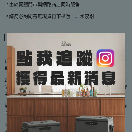
📌由於實體門市與網路商店同時販售
📌請務必詢問有無現貨再下標哦，非常感謝
規格說明
【注意事項】
1.產品因拍攝及個人電腦顯示器色溫關係，顏色可能略有差
異，實際以廠商出貨為主。
2.鑑賞期非試用期，為了保障每位客人購買到真正全新的商
品的權益，不接受「要使用過才知道好不好用」或類似的理
由要求已使用過之商品的退貨。
若有試用需求，歡迎至手牽手露營生活館大直店實體展示店
面試用。
3.木製、鐵製或塑膠其他製品都有天然紋路或些微製程痕
跡，如有完美主義者，請於購買前謹慎考慮後，再下單購