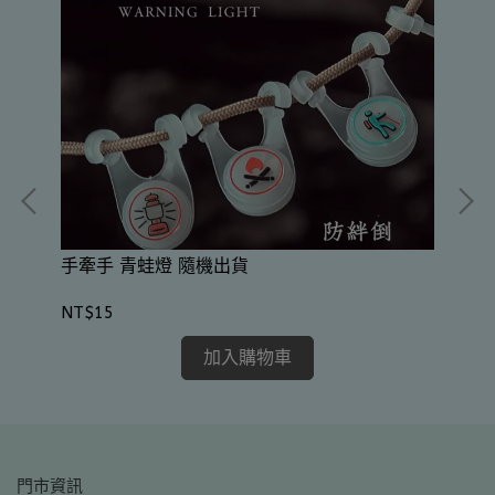
豬
手牽手 青蛙燈 隨機出貨
NT
NT$15
加入購物車
門市資訊