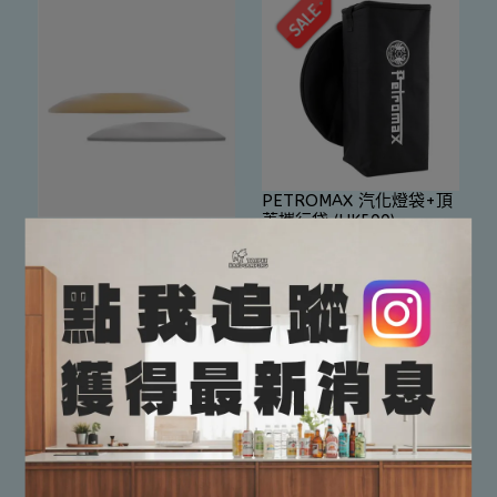
PETROMAX 汽化燈袋+頂
蓋攜行袋 (HK500)
Petromax Top reflector
NT$1,530
NT$1,700
反射頂蓋(HK500)【黃金
銅】
NT$1,800
加入購物車
加入購物車