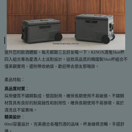
📌由於實體門市與網路商店同時販售
📌請務必詢問有無現貨再下標哦，非常感謝
規格說明
提升您的飲酒體驗，每天都跟三五好友喝一下，KINOX酒鬼Shot杯
四入組合專為愛酒人士派對設計。這款高品質的韓國製Shot杯組合不
僅美觀實用，還附帶收納袋，歡迎帶去朋友那喝掛。
產品特點：
高品質材質
：
採用優質不鏽鋼製成，堅固耐用，確保長期使用不易破損。不鏽鋼
材質具有良好的耐腐蝕性和耐用性，確保長期使用不易損壞，易於
清洗且不留異味。
精美設計
：
60ml容量設計，完美適合各種烈酒的品味，杯身線條流暢，手感舒
適。