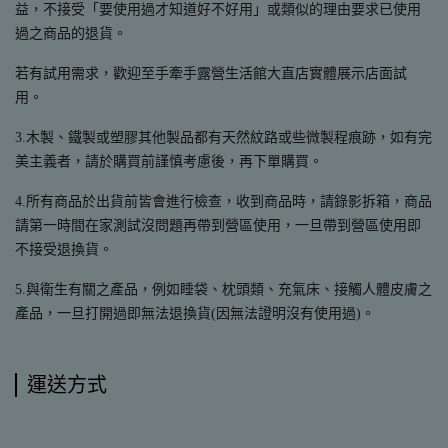
益，不接受「要使用過才知道好不好用」或類似的理由要求已使用
過之商品的退貨。
若有試用需求，歡迎至手牽手露營生活館大直店實體展示店面試
用。
3.木製、鐵製或塑膠其他製品都有天然紋路或些微製程痕跡，如有完
美主義者，請於購買前謹慎考慮後，再下單購買。
4.所有商品於出貨前皆會進行檢查，收到商品時，請錄影拆箱，商品
請第一時間在家測試沒問題再帶到營區使用，一旦帶到營區使用即
不接受退換貨。
5.與衛生有關之產品，例如睡袋、枕頭類、充氣床、接觸人體皮膚之
產品，一旦打開過即無法退換貨(因無法證明沒有使用過)。
運送方式