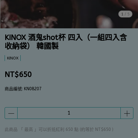
1
/
5
KINOX 酒鬼shot杯 四入（一組四入含
收納袋） 韓國製
KINOX
NT$650
商品編號:
KN08207
此商品 「 最高 」可以折抵紅利
650
點 (約等於
NT$650
)