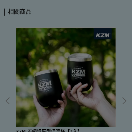
相關商品
K
 /
KZM 不鏽鋼蛋型保溫杯【2入】