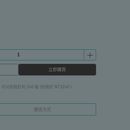
立即購買
 」可以折抵紅利
240
點 (約等於
NT$240
)
運送方式