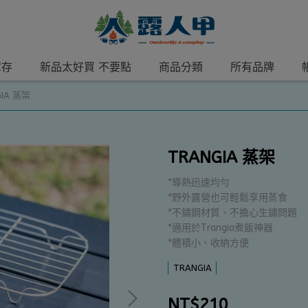
庫存
新品太好買 不要點
商品分類
所有品牌
GIA 蒸架
TRANGIA 蒸架
*導熱迅速均勻
*野外露營也可輕鬆享用蒸食
*不鏽鋼材質、不擔心生鏽問題
*適用於Trangia煮飯神器
*體積小、收納方便
TRANGIA
NT$210