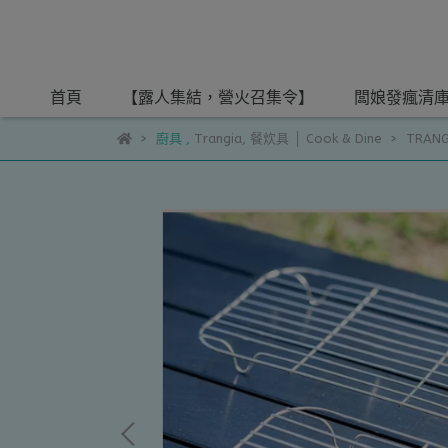
首頁
【露人集結，營火召集令】
闆娘發瘋清
廚具
,
Trangia
,
餐炊具 │ Cook & Dine
TRAN