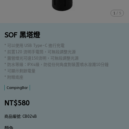
1
/
5
SOF 黑塔燈
* 可以使用 USB Type-C 進行充電
* 前置120 流明手電筒，可無段調整光源
* 露營燈光可達150流明，可無段調整光源
* 防水等級：IPX4級，防從任何角度對裝置噴水潑濺10分鐘
* 可顯示剩餘電量
* 附贈底座
CampingBar
NT$580
商品編號:
CB024B
顏色