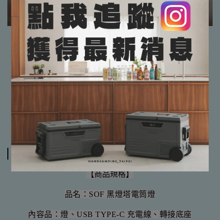
✔有專業搭建教學，保證教到會
✔保證完整售後服務
【貼心小提醒📢📢】
📌由於實體門市與網路商店同時販售
📌請務必詢問有無現貨再下標哦，非常感謝
規格說明
【商品規格】
品名：SOF 黑燈塔電筒燈
內容品：燈、USB TYPE-C 充電線、轉接底座