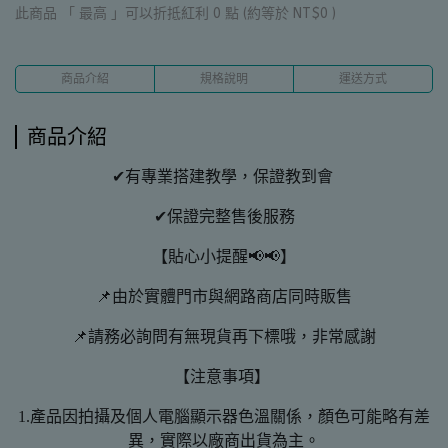
此商品 「 最高 」可以折抵紅利
0
點 (約等於
NT$0
)
商品介紹
規格說明
運送方式
商品介紹
✔有專業搭建教學，保證教到會
✔保證完整售後服務
【貼心小提醒📢📢】
📌由於實體門市與網路商店同時販售
📌請務必詢問有無現貨再下標哦，非常感謝
【注意事項】
1.產品因拍攝及個人電腦顯示器色溫關係，顏色可能略有差
異，實際以廠商出貨為主。