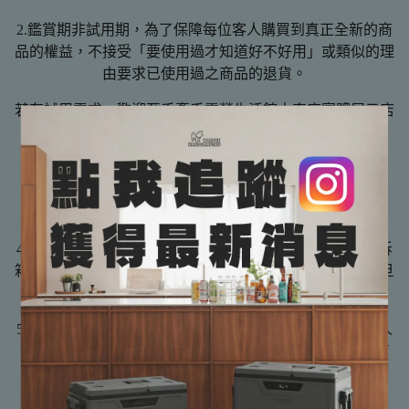
2.鑑賞期非試用期，為了保障每位客人購買到真正全新的商
品的權益，不接受「要使用過才知道好不好用」或類似的理
由要求已使用過之商品的退貨。
若有試用需求，歡迎至手牽手露營生活館大直店實體展示店
面試用。
3.木製、鐵製或塑膠其他製品都有天然紋路或些微製程痕
跡，如有完美主義者，請於購買前謹慎考慮後，再下單購
買。
4.所有商品於出貨前皆會進行檢查，收到商品時，請錄影拆
箱，商品請第一時間在家測試沒問題再帶到營區使用，一旦
帶到營區使用即不接受退換貨。
5.與衛生有關之產品，例如睡袋、枕頭類、充氣床、接觸人
體皮膚之產品，一旦打開過即無法退換貨(因無法證明沒有
使用過)。