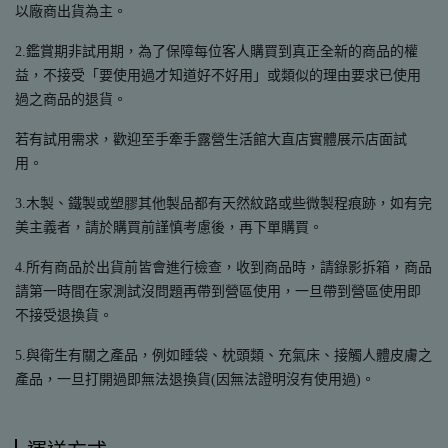
以廠商出貨為主。
2.鑑賞期非試用期，為了保障每位客人購買到真正全新的商品的權
益，不接受「要使用過才知道好不好用」或類似的理由要求已使用
過之商品的退貨。
若有試用需求，歡迎至手牽手露營生活館大直店實體展示店面試
用。
3.木製、鐵製或塑膠其他製品都有天然紋路或些微製程痕跡，如有完
美主義者，請於購買前謹慎考慮後，再下單購買。
4.所有商品於出貨前皆會進行檢查，收到商品時，請錄影拆箱，商品
請第一時間在家測試沒問題再帶到營區使用，一旦帶到營區使用即
不接受退換貨。
5.與衛生有關之產品，例如睡袋、枕頭類、充氣床、接觸人體皮膚之
產品，一旦打開過即無法退換貨(因無法證明沒有使用過)。