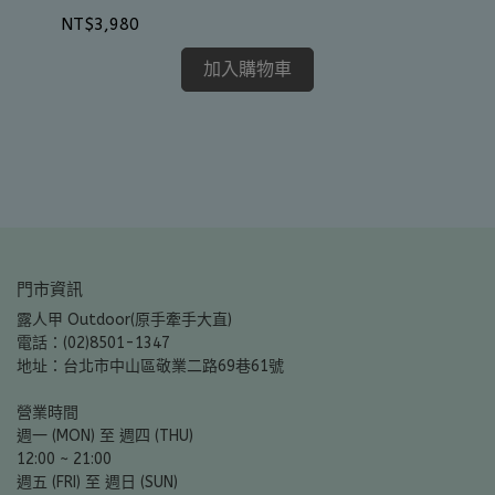
NT$3,980
山
加入購物車
NT
門市資訊
露人甲 Outdoor(原手牽手大直)
電話：(02)8501-1347
地址：台北市中山區敬業二路69巷61號
營業時間
週一 (MON) 至 週四 (THU)
12:00 ~ 21:00
週五 (FRI) 至 週日 (SUN)