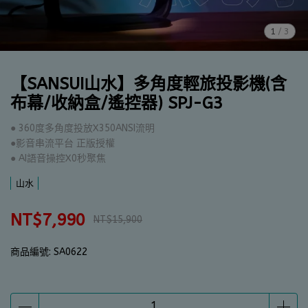
1
/
3
【SANSUI山水】多角度輕旅投影機(含
布幕/收納盒/遙控器) SPJ-G3
● 360度多角度投放X350ANSI流明
●影音串流平台 正版授權
● AI語音操控X0秒聚焦
山水
NT$7,990
NT$15,900
商品編號:
SA0622