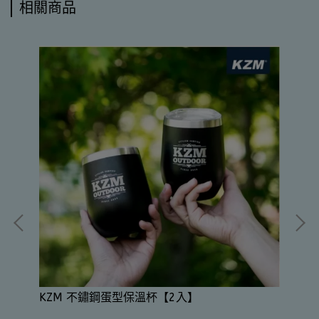
相關商品
K
KZM 不鏽鋼蛋型保溫杯【2入】