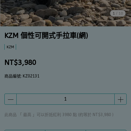
1
/
10
KZM 個性可開式手拉車(網)
KZM
NT$3,980
商品編號:
KZ02131
此商品 「 最高 」可以折抵紅利
3980
點 (約等於
NT$3,980
)