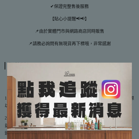
✔保證完整售後服務
【貼心小提醒📢📢】
📌由於實體門市與網路商店同時販售
📌請務必詢問有無現貨再下標哦，非常感謝
規格說明
【注意事項】
1.產品因拍攝及個人電腦顯示器色溫關係，顏色可能略有差異，實際
以廠商出貨為主。
2.鑑賞期非試用期，為了保障每位客人購買到真正全新的商品的權
益，不接受「要使用過才知道好不好用」或類似的理由要求已使用
過之商品的退貨。