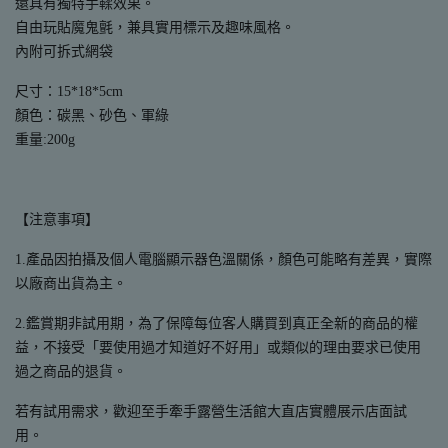
還具有獨特手鞣效果。
自由玩貼魔鬼氈，兼具實用標示及趣味風格。
內附可拆式網袋
尺寸：15*18*5cm
顏色：碳黑、砂色、軍綠
重量:200g
【注意事項】
1.產品因拍攝及個人電腦顯示器色溫關係，顏色可能略有差異，實際
以廠商出貨為主。
2.鑑賞期非試用期，為了保障每位客人購買到真正全新的商品的權
益，不接受「要使用過才知道好不好用」或類似的理由要求已使用
過之商品的退貨。
若有試用需求，歡迎至手牽手露營生活館大直店實體展示店面試
用。