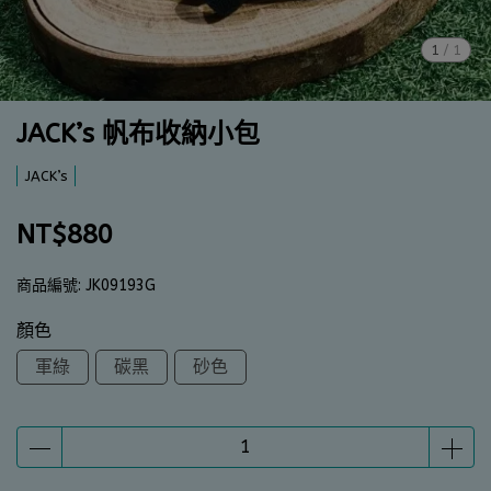
1
/
1
JACK’s 帆布收納小包
JACK’s
NT$880
商品編號:
JK09193G
顏色
軍綠
碳黑
砂色