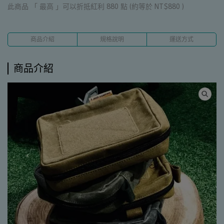
此商品 「 最高 」可以折抵紅利
880
點 (約等於
NT$880
)
商品介紹
規格說明
運送方式
商品介紹