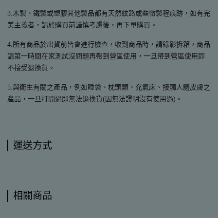
3.木製、鐵製或塑膠其他製品都有天然紋路或些微製程痕跡，如有完
美主義者，請於購買前謹慎考慮後，再下單購買。
4.所有商品於出貨前皆會進行檢查，收到商品時，請錄影拆箱，商品
請第一時間在家測試沒問題再帶到營區使用，一旦帶到營區使用即
不接受退換貨。
5.與衛生有關之產品，例如睡袋、枕頭類、充氣床、接觸人體皮膚之
產品，一旦打開過即無法退換貨(因無法證明沒有使用過)。
運送方式
相關商品