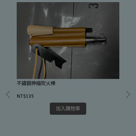
不鏽鋼伸縮吹火棒
NT$135
加入購物車
Sh