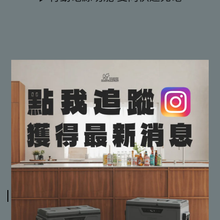
✔有專業搭建教學，保證教到會
✔保證完整售後服務
【貼心小提醒📢📢】
📌由於實體門市與網路商店同時販售
📌請務必詢問有無現貨再下標哦，非常感謝
規格說明