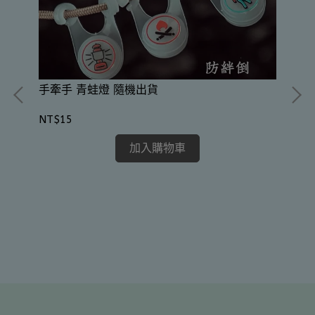
手牽手 青蛙燈 隨機出貨
NT$15
加入購物車
A
NT