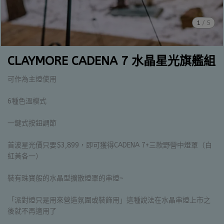
1
/
5
CLAYMORE CADENA 7 水晶星光旗艦組
可作為主燈使用
6種色溫模式
一鍵式按鈕調節
首波星光價只要$3,899，即可獲得CADENA 7+三款野營中燈罩（白
紅黃各一）
裝有珠寶般的水晶型擴散燈罩的串燈~
「派對燈只是用來營造氛圍或裝飾用」這種說法在水晶串燈上市之
後就不再適用了