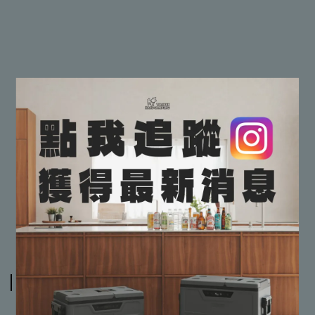
✔有專業搭建教學，保證教到會
✔保證完整售後服務
【貼心小提醒📢📢】
📌由於實體門市與網路商店同時販售
📌請務必詢問有無現貨再下標哦，非常感謝
規格說明