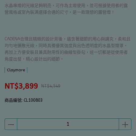
水晶串燈的光線足夠明亮，可作為主燈使用，並可根據使用者的露
營風格或室內裝满選擇合適的尺寸，是一款理想的露營燈！
CADENA合理且精緻的設計背後，蘊含著細節的用心與講究，柔和且
均勻地擴散光線，同時具備優異強度與出色透明度的水晶型燈罩，
再加上方便安裝且兼具耐用性的曲線型掛勾，這一切都是從使用者
角度出發，精心設計出的細節。
Claymore
NT$3,899
NT$4,549
商品編號:
CL100803