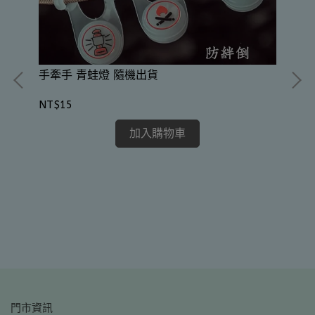
手牽手 青蛙燈 隨機出貨
NT$15
加入購物車
A
NT
門市資訊