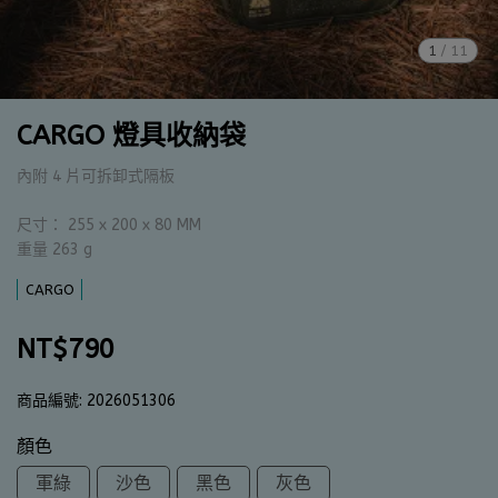
1
/
11
CARGO 燈具收納袋
內附 4 片可拆卸式隔板
尺寸： 255 x 200 x 80 MM
重量 263 g
CARGO
NT$790
商品編號:
2026051306
顏色
軍綠
沙色
黑色
灰色