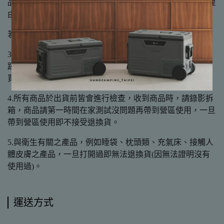
品的權益，不接受「要使用過才知道好不好用」或類似的理
由要求已使用過之商品的退貨。
若有試用需求，歡迎至露人甲大直店實體展示店面試用。
3.木製、鐵製或塑膠其他製品都有天然紋路或些微製程痕
跡，如有完美主義者，請於購買前謹慎考慮後，再下單購
買。
4.所有商品於出貨前皆會進行檢查，收到商品時，請錄影拆
箱，商品請第一時間在家測試沒問題再帶到營區使用，一旦
帶到營區使用即不接受退換貨。
5.與衛生有關之產品，例如睡袋、枕頭類、充氣床、接觸人
體皮膚之產品，一旦打開過即無法退換貨(因無法證明沒有
使用過)。
運送方式