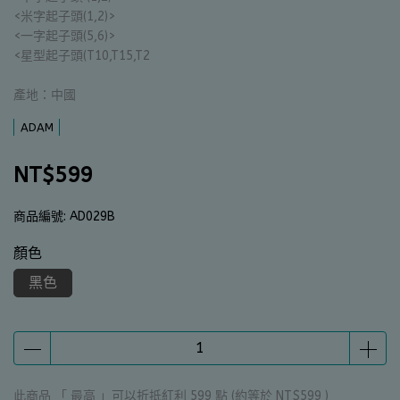
<米字起子頭(1,2)>
<一字起子頭(5,6)>
<星型起子頭(T10,T15,T2
產地：中國
ADAM
NT$599
商品編號:
AD029B
顏色
黑色
此商品 「 最高 」可以折抵紅利
599
點 (約等於
NT$599
)