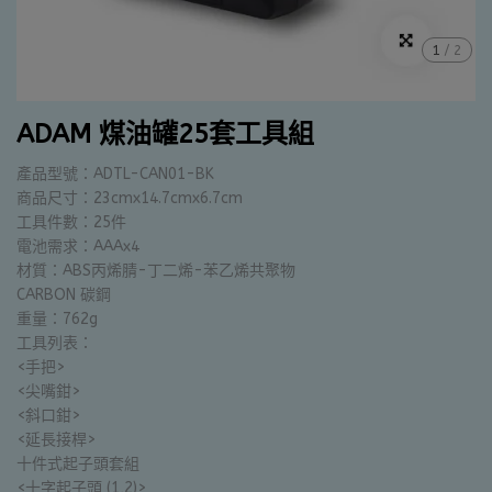
1
/
2
ADAM 煤油罐25套工具組
產品型號：ADTL-CAN01-BK
商品尺寸：23cmx14.7cmx6.7cm
工具件數：25件
電池需求：AAAx4
材質：ABS丙烯腈-丁二烯-苯乙烯共聚物
CARBON 碳鋼
重量：762g
工具列表：
<手把>
<尖嘴鉗>
<斜口鉗>
<延長接桿>
十件式起子頭套組
<十字起子頭 (1,2)>