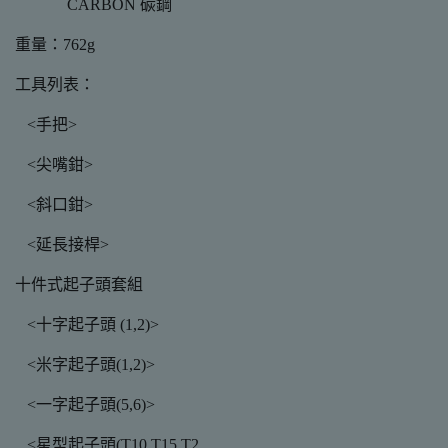
CARBON 碳鋼
重量：762g
工具列表：
<手把>
<尖嘴鉗>
<斜口鉗>
<延長接桿>
十件式起子頭套組
<十字起子頭 (1,2)>
<米字起子頭(1,2)>
<一字起子頭(5,6)>
<星型起子頭(T10,T15,T2