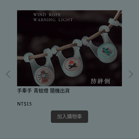
火
手牽手 青蛙燈 隨機出貨
NT
NT$15
加入購物車