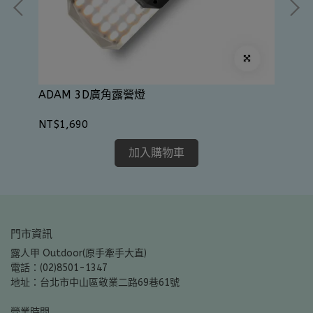
A
M
ADAM 3D廣角露營燈
NT
NT$1,690
加入購物車
門市資訊
露人甲 Outdoor(原手牽手大直)
電話：(02)8501-1347
地址：台北市中山區敬業二路69巷61號
營業時間