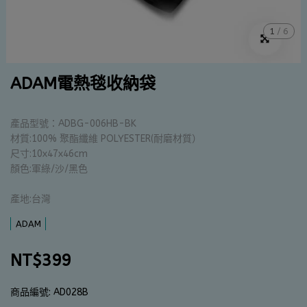
1
/
6
ADAM電熱毯收納袋
產品型號：ADBG-006HB-BK
材質:100% 聚酯纖維 POLYESTER(耐磨材質）
尺寸:10x47x46cm
顏色:軍綠/沙/黑色
產地:台灣
ADAM
NT$399
商品編號:
AD028B