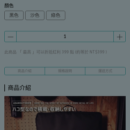
顏色
黑色
沙色
綠色
此商品 「 最高 」可以折抵紅利
399
點 (約等於
NT$399
)
商品介紹
規格說明
運送方式
商品介紹