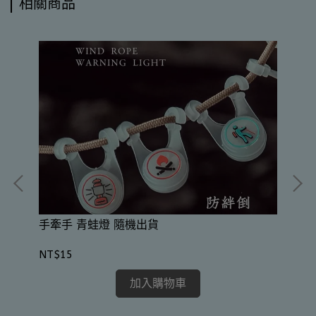
相關商品
豬
手牽手 青蛙燈 隨機出貨
NT
NT$15
加入購物車