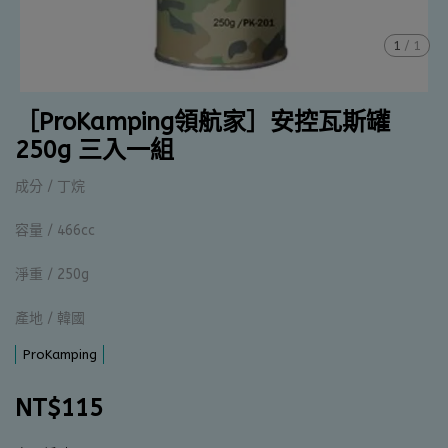
1
/
1
［ProKamping領航家］安控瓦斯罐
250g 三入一組
成分 / 丁烷
容量 / 466cc
淨重 / 250g
產地 / 韓國
ProKamping
NT$115