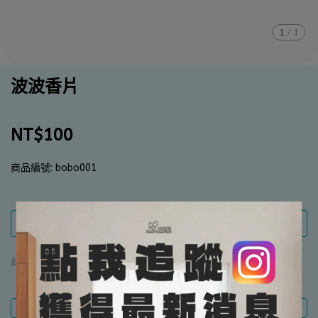
1
/
1
波波香片
NT$100
商品編號:
bobo001
此商品 「 最高 」可以折抵紅利
100
點 (約等於
NT$100
)
商品介紹
規格說明
運送方式