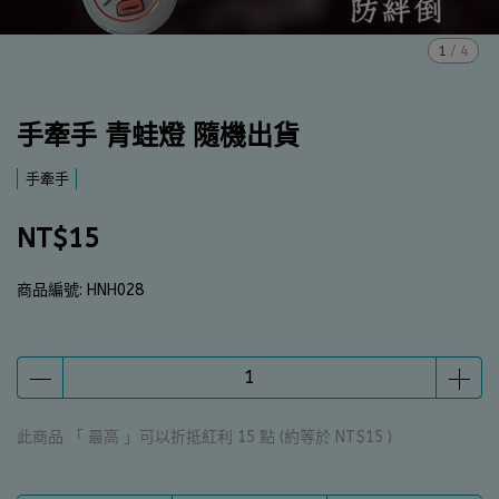
1
/
4
手牽手 青蛙燈 隨機出貨
手牽手
NT$15
商品編號:
HNH028
此商品 「 最高 」可以折抵紅利
15
點 (約等於
NT$15
)