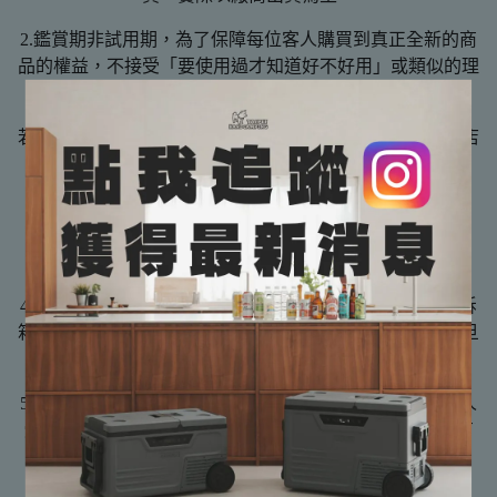
2.鑑賞期非試用期，為了保障每位客人購買到真正全新的商
品的權益，不接受「要使用過才知道好不好用」或類似的理
由要求已使用過之商品的退貨。
若有試用需求，歡迎至手牽手露營生活館大直店實體展示店
面試用。
3.木製、鐵製或塑膠其他製品都有天然紋路或些微製程痕
跡，如有完美主義者，請於購買前謹慎考慮後，再下單購
買。
4.所有商品於出貨前皆會進行檢查，收到商品時，請錄影拆
箱，商品請第一時間在家測試沒問題再帶到營區使用，一旦
帶到營區使用即不接受退換貨。
5.與衛生有關之產品，例如睡袋、枕頭類、充氣床、接觸人
體皮膚之產品，一旦打開過即無法退換貨(因無法證明沒有
使用過)。