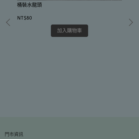
桶裝水龍頭
NT$80
加入購物車
手
NT
門市資訊