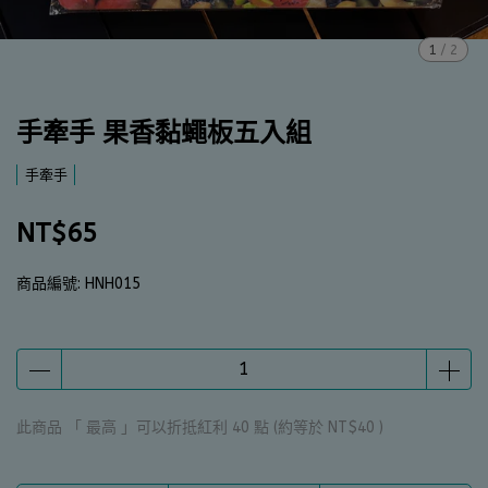
1
/
2
手牽手 果香黏蠅板五入組
手牽手
NT$65
商品編號:
HNH015
此商品 「 最高 」可以折抵紅利
40
點 (約等於
NT$40
)