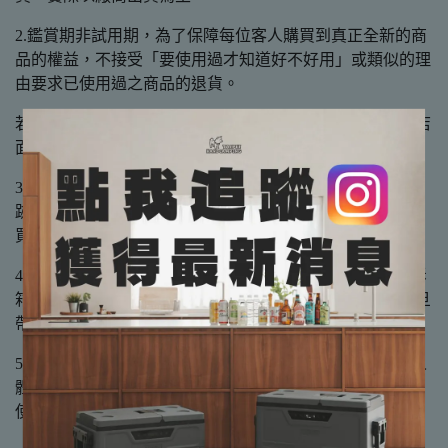
2.鑑賞期非試用期，為了保障每位客人購買到真正全新的商
品的權益，不接受「要使用過才知道好不好用」或類似的理
由要求已使用過之商品的退貨。
若有試用需求，歡迎至手牽手露營生活館大直店實體展示店
面試用。
3.木製、鐵製或塑膠其他製品都有天然紋路或些微製程痕
跡，如有完美主義者，請於購買前謹慎考慮後，再下單購
買。
4.所有商品於出貨前皆會進行檢查，收到商品時，請錄影拆
箱，商品請第一時間在家測試沒問題再帶到營區使用，一旦
帶到營區使用即不接受退換貨。
5.與衛生有關之產品，例如睡袋、枕頭類、充氣床、接觸人
體皮膚之產品，一旦打開過即無法退換貨(因無法證明沒有
使用過)。