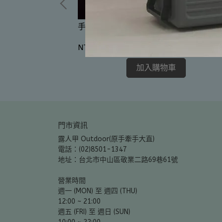
手牽手 青蛙燈 隨機出貨
NT$15
加入購物車
門市資訊
露人甲 Outdoor(原手牽手大直)
電話：(02)8501-1347
地址：台北市中山區敬業二路69巷61號
營業時間
週一 (MON) 至 週四 (THU)
12:00 ~ 21:00
週五 (FRI) 至 週日 (SUN)