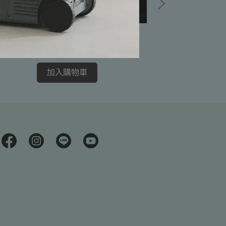
火手燈棉燈芯 1
鏽鋼伸縮吹火棒
NT$15
$135
加入購物車