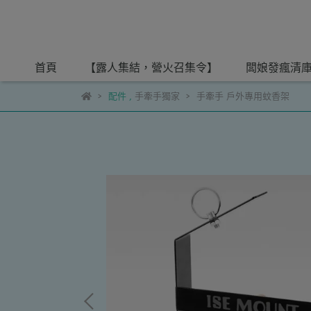
首頁
【露人集結，營火召集令】
闆娘發瘋清
配件
,
手牽手獨家
手牽手 戶外專用蚊香架