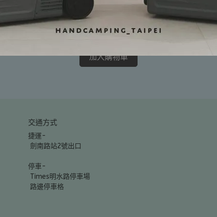
豬尾巴雙頭掛勾
不
NT$59
NT
加入購物車
交通方式
捷運-
 劍南路站2號出口
停車-
 Times明水路停車場
 路邊停車格