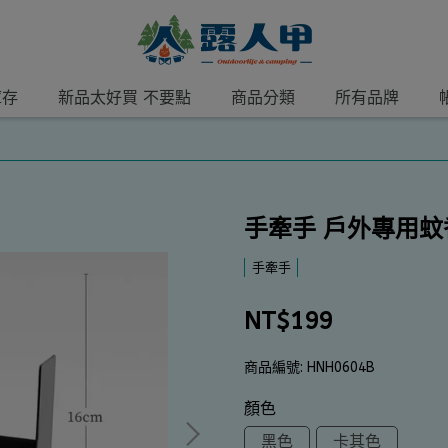
庫存
新品太好買 不要點
商品分類
所有品牌
手牽手 戶外專用蚊
手牽手
NT$199
商品編號:
HNH0604B
顏色
黑色
卡其色