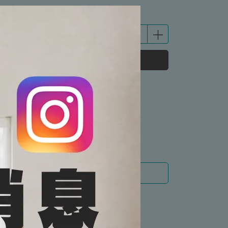
立即購買
 」可以折抵紅利
199
點 (約等於
NT$199
)
運送方式