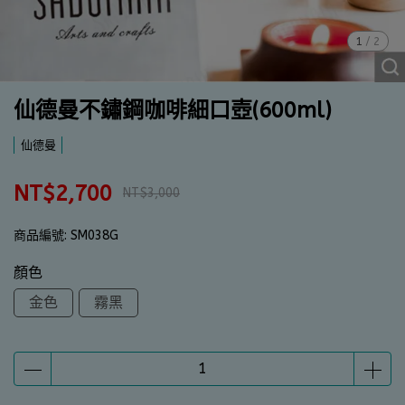
1
/
2
仙德曼不鏽鋼咖啡細口壺(600ml)
仙德曼
NT$2,700
NT$3,000
商品編號:
SM038G
顏色
金色
霧黑