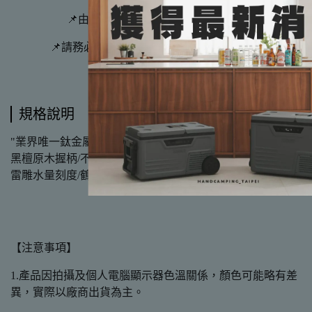
📌由於實體門市與網路商店同時販售
📌請務必詢問有無現貨再下標哦，非常感謝
規格說明
"業界唯一鈦金屬鍍膜,光鮮亮麗
黑檀原木握柄/不鏽鋼鑄造彎柄
雷雕水量刻度/鶴嘴出水設計"
【注意事項】
1.產品因拍攝及個人電腦顯示器色溫關係，顏色可能略有差
異，實際以廠商出貨為主。