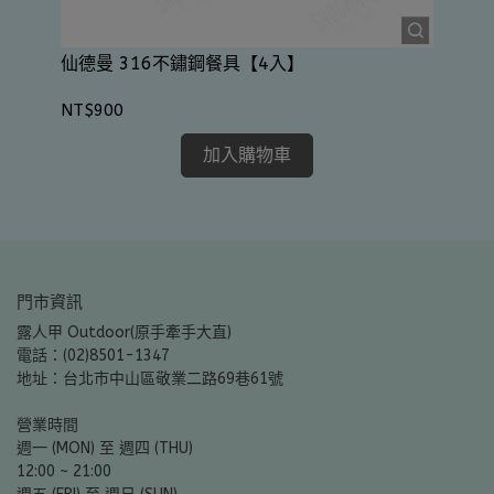
仙
仙德曼 316不鏽鋼餐具【4入】
NT
NT$900
加入購物車
門市資訊
露人甲 Outdoor(原手牽手大直)
電話：(02)8501-1347
地址：台北市中山區敬業二路69巷61號
營業時間
週一 (MON) 至 週四 (THU)
12:00 ~ 21:00