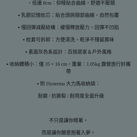
・低邊 8cm：仰睡貼合曲線，舒適不壓頸
▪ 乳膠記憶枕芯：貼合頭與頸部曲線，自然包覆
▪ 慢回彈減壓結構：緩慢釋放壓力，回彈不凹陷
▪ 枕套可拆卸：方便清洗，乾淨不殘留異味
▪ 素面灰色系設計：百搭居家＆戶外風格
▪ 收納體積小：僅 35 × 16 cm，重量：1.05kg 露營旅行好攜
帶
▪ 附 Dyneema 大力馬收納袋：
耐磨 / 抗撕裂 / 耐用度全面升級
不只是讓你睡著，
而是讓你願意抱著入夢。