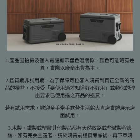
【貼心小提醒📢📢】
📌由於實體門市與網路商店同時販售
📌請務必詢問有無現貨再下標哦，非常感謝
【注意事項】
1.產品因拍攝及個人電腦顯示器色溫關係，顏色可能略有差
異，實際以廠商出貨為主。
2.鑑賞期非試用期，為了保障每位客人購買到真正全新的商
品的權益，不接受「要使用過才知道好不好用」或類似的理
由要求已使用過之商品的退貨。
若有試用需求，歡迎至手牽手露營生活館大直店實體展示店
面試用。
3.木製、鐵製或塑膠其他製品都有天然紋路或些微製程痕
跡，如有完美主義者，請於購買前謹慎考慮後，再下單購