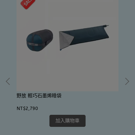
野放 輕巧石墨烯睡袋
Ou
NT$2,790
NT
加入購物車