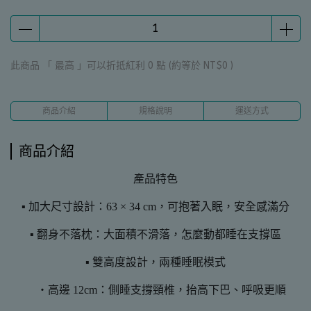
此商品 「 最高 」可以折抵紅利
0
點 (約等於
NT$0
)
商品介紹
規格說明
運送方式
商品介紹
產品特色
▪ 加大尺寸設計：63 × 34 cm，可抱著入眠，安全感滿分
▪ 翻身不落枕：大面積不滑落，怎麼動都睡在支撐區
▪ 雙高度設計，兩種睡眠模式
・高邊 12cm：側睡支撐頸椎，抬高下巴、呼吸更順