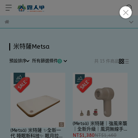
米特薩Metsa
預設排序
所有篩選條件
共 15 件商品
(Metsä) 米特薩｜強風來襲
｜全新升級｜風洞無線手
(Metsä) 米特薩 ✨全新一
持充氣幫浦Pro｜三段調整
NT$1,380
NT$1,460
代 睡眠新科技✨ 眠月拉絲