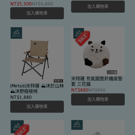
｜流量升級速度加倍
充氣床-輕柔版(TPU) 獨家
NT$5,500
NT$5,800
加入購物車
專利 Spider Web 結構設
加入購物車
計
米特薩 充氣圓墊針織座墊
套 三花貓
(Metsä)米特薩 ⛰️沐於山林
NT$880
NT$950
⛰️沐野極梭椅
NT$1,880
加入購物車
加入購物車