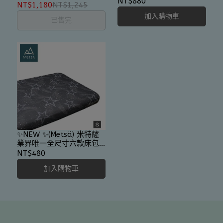
NT$880
NT$1,180
NT$1,245
加入購物車
已售完
✨NEW ✨(Metsä) 米特薩
業界唯一全尺寸六款床包
舒柔棉
NT$480
加入購物車