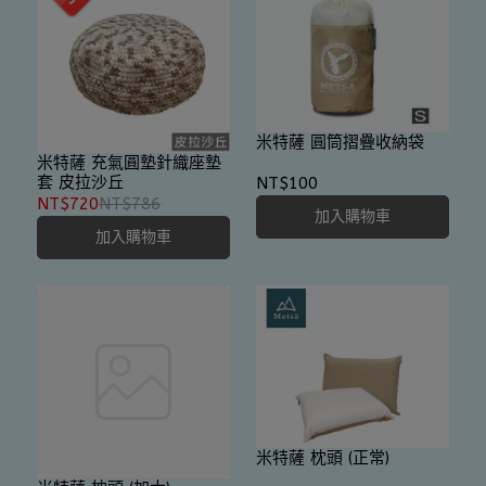
米特薩 圓筒摺疊收納袋
米特薩 充氣圓墊針織座墊
套 皮拉沙丘
NT$100
NT$720
NT$786
加入購物車
加入購物車
米特薩 枕頭 (正常)