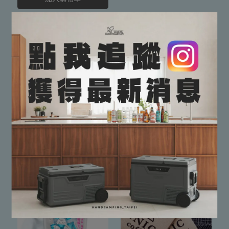
日本 JERRY 熱壓土司烤盤
NT$2,450
NT$2,500
日本 nahe Roll Up
加入購物車
Storage Bag 壓縮袋三入
裝
NT$200
加入購物車