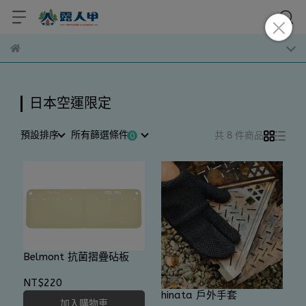
日本空運限定
預設排序
所有篩選條件
共 8 件商品
Belmont 抗菌摺疊砧板
NT$220
hinata 戶外手套
加入購物車